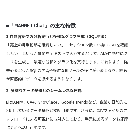
■「MAGNET Chat」の主な特徴
1.自然言語での分析実行と多様なグラフ生成（SQL不要）
「売上の月別推移を確認したい」「セッション数・CV数・CVRを確認
したい」といった質問をテキストで入力するだけで、AIが自動的にク
エリを生成し、最適な分析とグラフ化を実行します。これにより、従
来必要だったSQLの学習や複雑なBIツールの操作が不要となり、誰も
が直感的にデータを扱えるようになります。
2. 多様なデータ基盤とのシームレスな連携
BigQuery、GA4、Snowflake、Google Trendsなど、企業が日常的に
利用しているデータ基盤と接続可能です。さらに、CSVファイルのア
ップロードによる可視化にも対応しており、手元にあるデータも即座
に分析へ活用可能です。