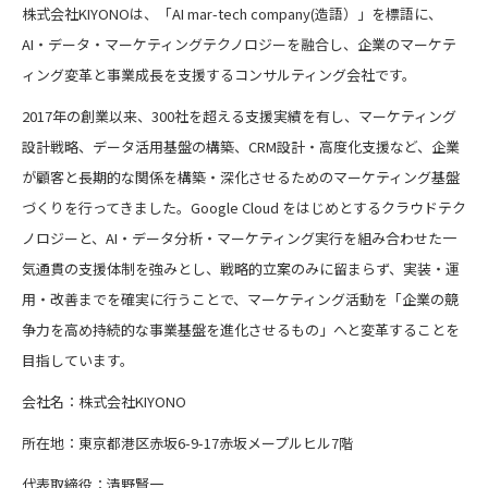
株式会社KIYONOは、「AI mar-tech company(造語）」を標語に、
AI・データ・マーケティングテクノロジーを融合し、企業のマーケテ
ィング変革と事業成長を支援するコンサルティング会社です。
2017年の創業以来、300社を超える支援実績を有し、マーケティング
設計戦略、データ活用基盤の構築、CRM設計・高度化支援など、企業
が顧客と長期的な関係を構築・深化させるためのマーケティング基盤
づくりを行ってきました。Google Cloud をはじめとするクラウドテク
ノロジーと、AI・データ分析・マーケティング実行を組み合わせた一
気通貫の支援体制を強みとし、戦略的立案のみに留まらず、実装・運
用・改善までを確実に行うことで、マーケティング活動を「企業の競
争力を高め持続的な事業基盤を進化させるもの」へと変革することを
目指しています。
会社名：株式会社KIYONO
所在地：東京都港区赤坂6-9-17赤坂メープルヒル7階
代表取締役：清野賢一