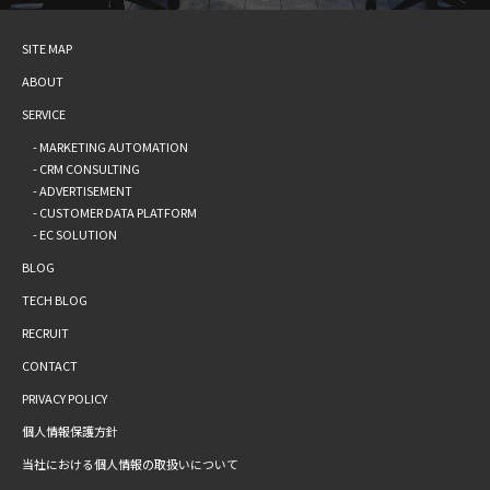
SITE MAP
ABOUT
SERVICE
- MARKETING AUTOMATION
- CRM CONSULTING
- ADVERTISEMENT
- CUSTOMER DATA PLATFORM
- EC SOLUTION
BLOG
TECH BLOG
RECRUIT
CONTACT
PRIVACY POLICY
個人情報保護方針
当社における個人情報の取扱いについて